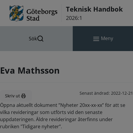
Hoppa till innehåll
Teknisk Handbok
2026:1
Meny
Sök
Eva Mathsson
Senast ändrad:
2022-12-21
Skriv ut
Öppna aktuellt dokument ”Nyheter 20xx-xx-xx” för att se
vilka revideringar som utförts vid den senaste
uppdateringen. Äldre revideringar återfinns under
rubriken "Tidigare nyheter”.