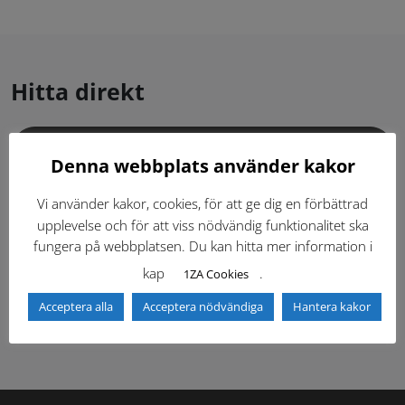
Hitta direkt
Gällande standardritningar (Dwg och pdf)
Denna webbplats använder kakor
Dokumentbibliotek
Kontaktlista
Vi använder kakor, cookies, för att ge dig en förbättrad
upplevelse och för att viss nödvändig funktionalitet ska
fungera på webbplatsen. Du kan hitta mer information i
Tidigare versioner
Nyheter
kap
.
1ZA Cookies
Säkerhetsordningen
Acceptera alla
Acceptera nödvändiga
Hantera kakor