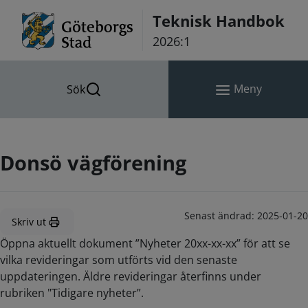
Hoppa till innehåll
Teknisk Handbok
2026:1
Meny
Sök
Donsö vägförening
Senast ändrad:
2025-01-20
Skriv ut
Öppna aktuellt dokument ”Nyheter 20xx-xx-xx” för att se
vilka revideringar som utförts vid den senaste
uppdateringen. Äldre revideringar återfinns under
rubriken "Tidigare nyheter”.