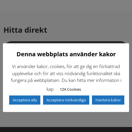
Hitta direkt
Gällande standardritningar (Dwg och pdf)
Denna webbplats använder kakor
Dokumentbibliotek
Kontaktlista
Vi använder kakor, cookies, för att ge dig en förbättrad
upplevelse och för att viss nödvändig funktionalitet ska
fungera på webbplatsen. Du kan hitta mer information i
Tidigare versioner
Nyheter
kap
.
1ZA Cookies
Säkerhetsordningen
Acceptera alla
Acceptera nödvändiga
Hantera kakor