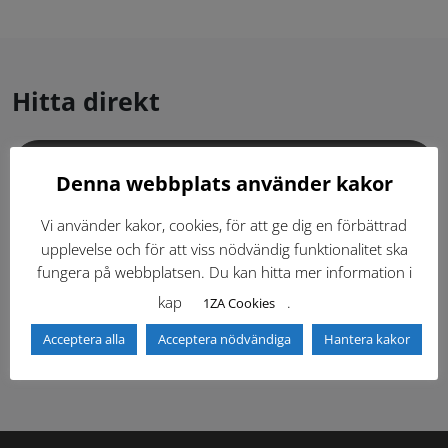
Hitta direkt
Gällande standardritningar (Dwg och pdf)
Denna webbplats använder kakor
Dokumentbibliotek
Kontaktlista
Vi använder kakor, cookies, för att ge dig en förbättrad
upplevelse och för att viss nödvändig funktionalitet ska
fungera på webbplatsen. Du kan hitta mer information i
Tidigare versioner
Nyheter
kap
.
1ZA Cookies
Säkerhetsordningen
Acceptera alla
Acceptera nödvändiga
Hantera kakor