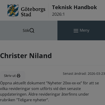
Hoppa till innehåll
Teknisk Handbok
2026:1
Meny
Sök
Christer Niland
Senast ändrad:
2026-03-23
Skriv ut
Öppna aktuellt dokument ”Nyheter 20xx-xx-xx” för att se
vilka revideringar som utförts vid den senaste
uppdateringen. Äldre revideringar återfinns under
rubriken "Tidigare nyheter”.