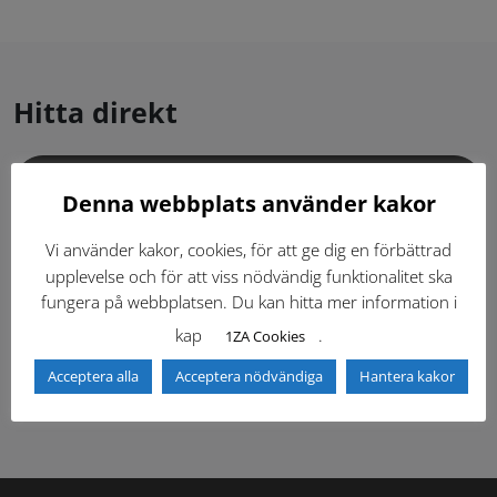
Hitta direkt
Gällande standardritningar (Dwg och pdf)
Denna webbplats använder kakor
Dokumentbibliotek
Kontaktlista
Vi använder kakor, cookies, för att ge dig en förbättrad
upplevelse och för att viss nödvändig funktionalitet ska
fungera på webbplatsen. Du kan hitta mer information i
Tidigare versioner
Nyheter
kap
.
1ZA Cookies
Säkerhetsordningen
Acceptera alla
Acceptera nödvändiga
Hantera kakor