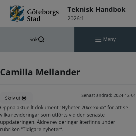
Hoppa till innehåll
Teknisk Handbok
2026:1
Meny
Sök
Camilla Mellander
Senast ändrad:
2024-12-01
Skriv ut
Öppna aktuellt dokument ”Nyheter 20xx-xx-xx” för att se
vilka revideringar som utförts vid den senaste
uppdateringen. Äldre revideringar återfinns under
rubriken "Tidigare nyheter”.