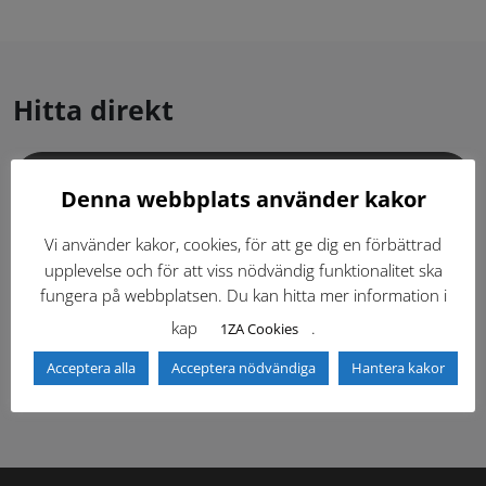
Hitta direkt
Gällande standardritningar (Dwg och pdf)
Denna webbplats använder kakor
Dokumentbibliotek
Kontaktlista
Vi använder kakor, cookies, för att ge dig en förbättrad
upplevelse och för att viss nödvändig funktionalitet ska
fungera på webbplatsen. Du kan hitta mer information i
Tidigare versioner
Nyheter
kap
.
1ZA Cookies
Säkerhetsordningen
Acceptera alla
Acceptera nödvändiga
Hantera kakor