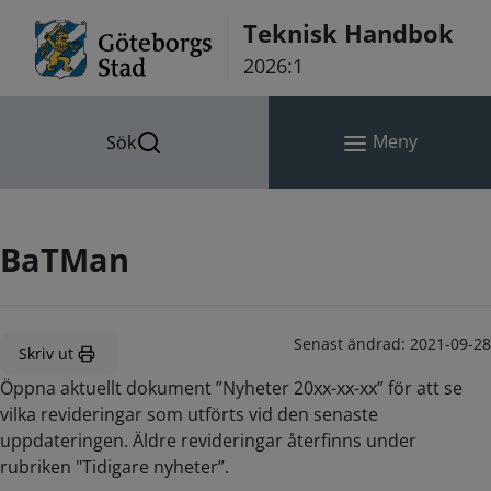
Hoppa till innehåll
Teknisk Handbok
2026:1
Meny
Sök
BaTMan
Senast ändrad:
2021-09-28
Skriv ut
Öppna aktuellt dokument ”Nyheter 20xx-xx-xx” för att se
vilka revideringar som utförts vid den senaste
uppdateringen. Äldre revideringar återfinns under
rubriken "Tidigare nyheter”.