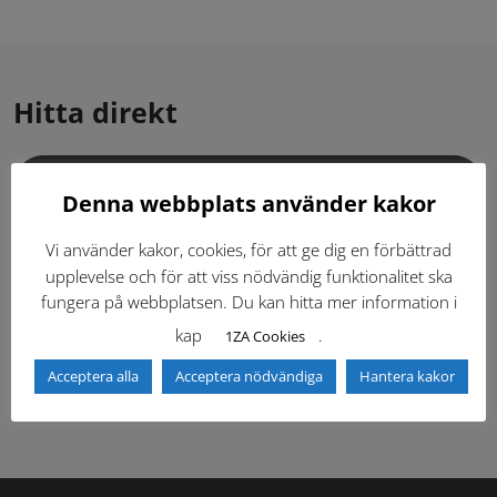
Hitta direkt
Gällande standardritningar (Dwg och pdf)
Denna webbplats använder kakor
Dokumentbibliotek
Kontaktlista
Vi använder kakor, cookies, för att ge dig en förbättrad
upplevelse och för att viss nödvändig funktionalitet ska
fungera på webbplatsen. Du kan hitta mer information i
Tidigare versioner
Nyheter
kap
.
1ZA Cookies
Säkerhetsordningen
Acceptera alla
Acceptera nödvändiga
Hantera kakor