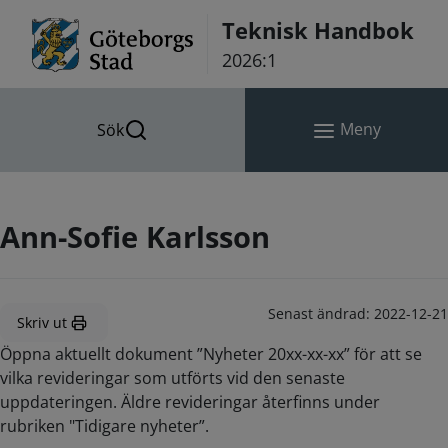
Hoppa till innehåll
Teknisk Handbok
2026:1
Meny
Sök
Ann-Sofie Karlsson
Senast ändrad:
2022-12-21
Skriv ut
Öppna aktuellt dokument ”Nyheter 20xx-xx-xx” för att se
vilka revideringar som utförts vid den senaste
uppdateringen. Äldre revideringar återfinns under
rubriken "Tidigare nyheter”.