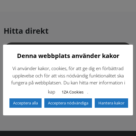
Hitta direkt
Gällande standardritningar (Dwg och pdf)
Denna webbplats använder kakor
Dokumentbibliotek
Kontaktlista
Vi använder kakor, cookies, för att ge dig en förbättrad
upplevelse och för att viss nödvändig funktionalitet ska
fungera på webbplatsen. Du kan hitta mer information i
Tidigare versioner
Nyheter
kap
.
1ZA Cookies
Säkerhetsordningen
Acceptera alla
Acceptera nödvändiga
Hantera kakor