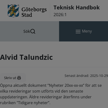
Hoppa till innehåll
Teknisk Handbok
2026:1
Meny
Sök
Alvid Talundzic
Senast ändrad:
2025-10-29
Skriv ut
Öppna aktuellt dokument ”Nyheter 20xx-xx-xx” för att se
vilka revideringar som utförts vid den senaste
uppdateringen. Äldre revideringar återfinns under
rubriken "Tidigare nyheter”.