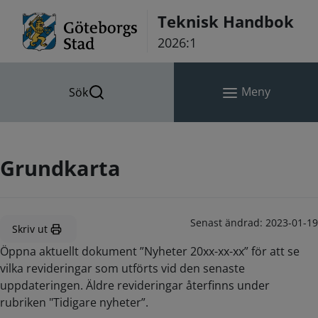
Hoppa till innehåll
Teknisk Handbok
2026:1
Meny
Sök
Grundkarta
Senast ändrad:
2023-01-19
Skriv ut
Öppna aktuellt dokument ”Nyheter 20xx-xx-xx” för att se
vilka revideringar som utförts vid den senaste
uppdateringen. Äldre revideringar återfinns under
rubriken "Tidigare nyheter”.