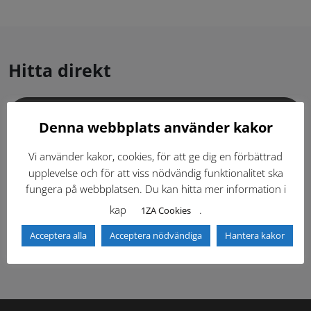
Hitta direkt
Gällande standardritningar (Dwg och pdf)
Denna webbplats använder kakor
Dokumentbibliotek
Kontaktlista
Vi använder kakor, cookies, för att ge dig en förbättrad
upplevelse och för att viss nödvändig funktionalitet ska
fungera på webbplatsen. Du kan hitta mer information i
Tidigare versioner
Nyheter
kap
.
1ZA Cookies
Säkerhetsordningen
Acceptera alla
Acceptera nödvändiga
Hantera kakor