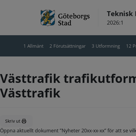
Hoppa till innehåll
Teknisk
2026:1
1 Allmänt
2 Förutsättningar
3 Utformning
12 P
Västtrafik trafikutfo
Västtrafik
Skriv ut
Öppna aktuellt dokument ”Nyheter 20xx-xx-xx” för att se vil