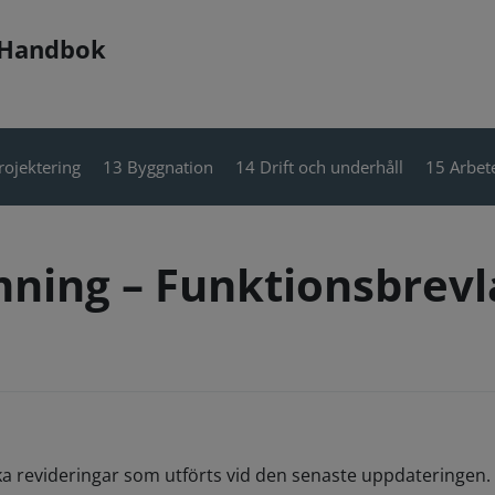
 Handbok
rojektering
13 Byggnation
14 Drift och underhåll
15 Arbete
rmning – Funktionsbrev
ka revideringar som utförts vid den senaste uppdateringen. 