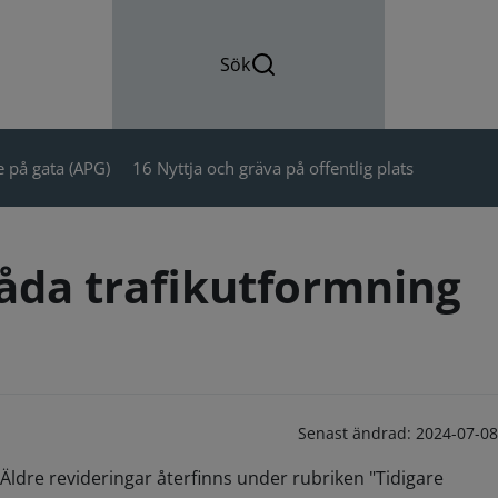
Sök
 på gata (APG)
16 Nyttja och gräva på offentlig plats
låda trafikutformning
Senast ändrad:
2024-07-08
Äldre revideringar återfinns under rubriken "Tidigare