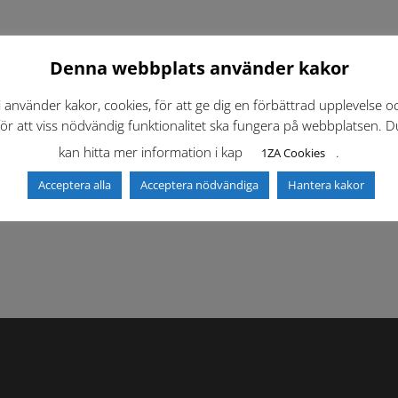
Denna webbplats använder kakor
i använder kakor, cookies, för att ge dig en förbättrad upplevelse o
för att viss nödvändig funktionalitet ska fungera på webbplatsen. D
kan hitta mer information i kap
.
1ZA Cookies
f)
Dokumentbibliotek
Kontaktlista
Acceptera alla
Acceptera nödvändiga
Hantera kakor