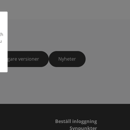
ch
u
Tidigare versioner
Nyheter
Beställ inloggning
Synpunkter