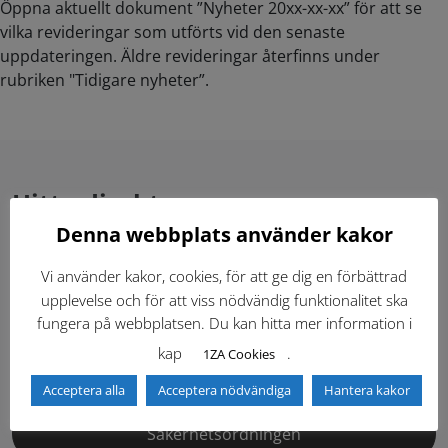
Öppna aktuellt dokument ”Nyheter 20xx-xx-xx” för att se
vilka revideringar som utförts vid den senaste
uppdateringen. Äldre revideringar återfinns under
rubriken "Tidigare nyheter”.
Hitta direkt
Denna webbplats använder kakor
Gällande standardritningar (Dwg och pdf)
Vi använder kakor, cookies, för att ge dig en förbättrad
upplevelse och för att viss nödvändig funktionalitet ska
Dokumentbibliotek
Kontaktlista
fungera på webbplatsen. Du kan hitta mer information i
kap
.
1ZA Cookies
Tidigare versioner
Nyheter
Acceptera alla
Acceptera nödvändiga
Hantera kakor
Säkerhetsordningen