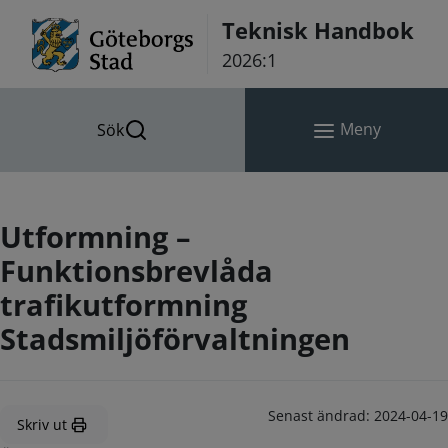
Hoppa till innehåll
Teknisk Handbok
2026:1
Meny
Sök
Utformning –
Funktionsbrevlåda
trafikutformning
Stadsmiljöförvaltningen
Senast ändrad:
2024-04-19
Skriv ut