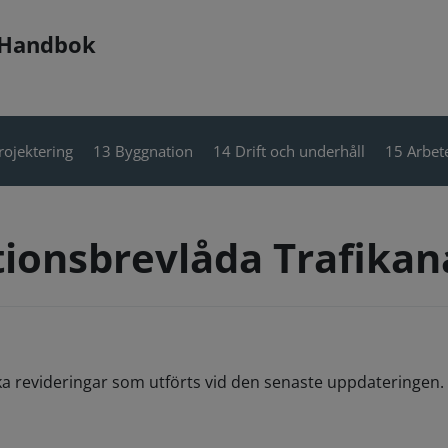
 Handbok
rojektering
13 Byggnation
14 Drift och underhåll
15 Arbete
tionsbrevlåda Trafika
ka revideringar som utförts vid den senaste uppdateringen. 