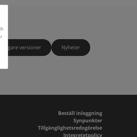
ch
u
Tidigare versioner
Nyheter
Beställ inloggning
Synpunkter
Tillgänglighetsredogörelse
Integretetpolicy