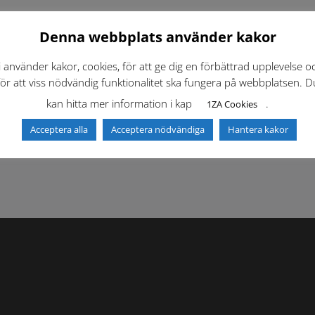
Denna webbplats använder kakor
i använder kakor, cookies, för att ge dig en förbättrad upplevelse o
för att viss nödvändig funktionalitet ska fungera på webbplatsen. D
kan hitta mer information i kap
.
1ZA Cookies
f)
Dokumentbibliotek
Kontaktlista
Acceptera alla
Acceptera nödvändiga
Hantera kakor