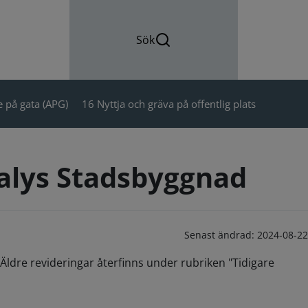
Sök
 på gata (APG)
16 Nyttja och gräva på offentlig plats
nalys Stadsbyggnad
Senast ändrad:
2024-08-22
Äldre revideringar återfinns under rubriken "Tidigare