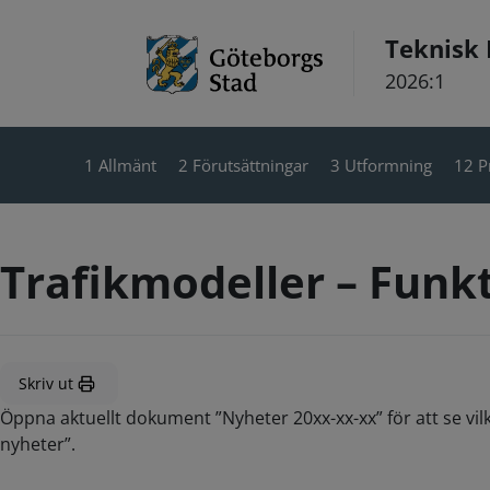
Hoppa till innehåll
Teknisk
2026:1
1 Allmänt
2 Förutsättningar
3 Utformning
12 P
Trafikmodeller – Funk
Skriv ut
Öppna aktuellt dokument ”Nyheter 20xx-xx-xx” för att se vil
nyheter”.