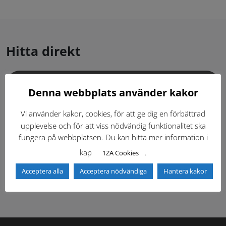
Hitta direkt
Gällande standardritningar (Dwg och pdf)
Denna webbplats använder kakor
Dokumentbibliotek
Kontaktlista
Vi använder kakor, cookies, för att ge dig en förbättrad
upplevelse och för att viss nödvändig funktionalitet ska
fungera på webbplatsen. Du kan hitta mer information i
Tidigare versioner
Nyheter
kap
.
1ZA Cookies
Säkerhetsordningen
Acceptera alla
Acceptera nödvändiga
Hantera kakor