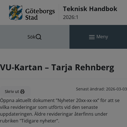
Hoppa till innehåll
Teknisk Handbok
2026:1
Meny
Sök
VU-Kartan – Tarja Rehnberg
Senast ändrad:
2026-03-03
Skriv ut
Öppna aktuellt dokument ”Nyheter 20xx-xx-xx” för att se
vilka revideringar som utförts vid den senaste
uppdateringen. Äldre revideringar återfinns under
rubriken "Tidigare nyheter”.