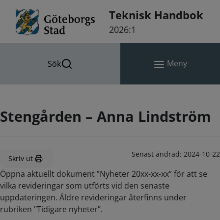
Hoppa till innehåll
Teknisk Handbok
2026:1
Meny
Sök
Stengården – Anna Lindström
Senast ändrad:
2024-10-22
Skriv ut
Öppna aktuellt dokument ”Nyheter 20xx-xx-xx” för att se
vilka revideringar som utförts vid den senaste
uppdateringen. Äldre revideringar återfinns under
rubriken "Tidigare nyheter”.