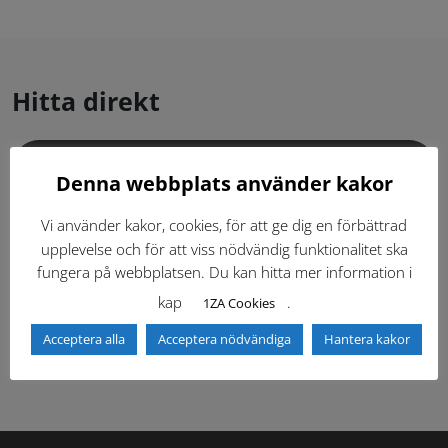
Hitta direkt
Gällande standardritningar (Dwg och pdf)
Denna webbplats använder kakor
Dokumentbibliotek
Kontaktlista
Vi använder kakor, cookies, för att ge dig en förbättrad
upplevelse och för att viss nödvändig funktionalitet ska
fungera på webbplatsen. Du kan hitta mer information i
Tidigare versioner
Nyheter
kap
.
1ZA Cookies
Säkerhetsordningen
Acceptera alla
Acceptera nödvändiga
Hantera kakor