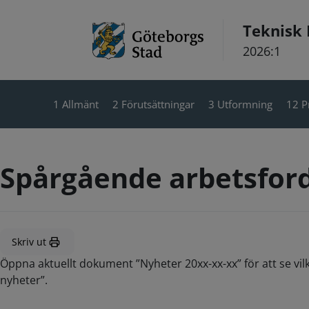
Hoppa till innehåll
Teknisk
2026:1
1 Allmänt
2 Förutsättningar
3 Utformning
12 P
Spårgående arbetsford
Skriv ut
Öppna aktuellt dokument ”Nyheter 20xx-xx-xx” för att se vil
nyheter”.