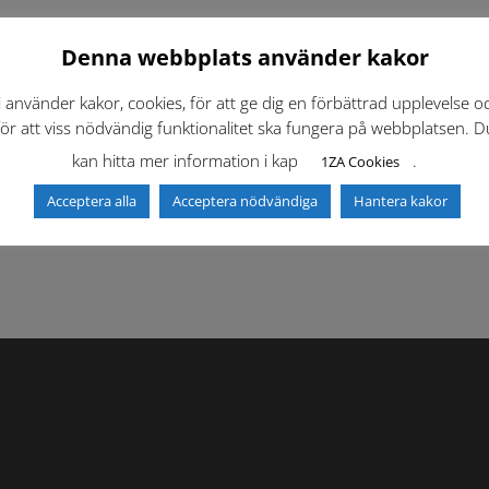
Denna webbplats använder kakor
i använder kakor, cookies, för att ge dig en förbättrad upplevelse o
för att viss nödvändig funktionalitet ska fungera på webbplatsen. D
kan hitta mer information i kap
.
1ZA Cookies
f)
Dokumentbibliotek
Kontaktlista
Acceptera alla
Acceptera nödvändiga
Hantera kakor