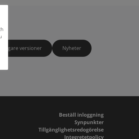
ch
u
Tidigare versioner
Nyheter
Beställ inloggning
Synpunkter
Tillgänglighetsredogörelse
Integretetpolicy