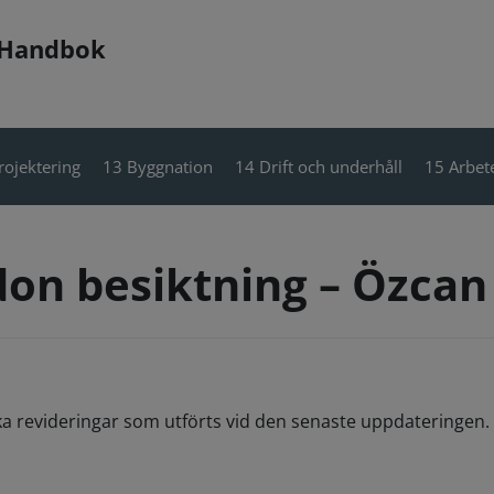
 Handbok
rojektering
13 Byggnation
14 Drift och underhåll
15 Arbete
on besiktning – Özcan
ka revideringar som utförts vid den senaste uppdateringen. 