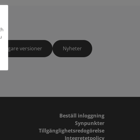
ch
u
Tidigare versioner
Nyheter
Beställ inloggning
Synpunkter
Tillgänglighetsredogörelse
Integretetpolicy