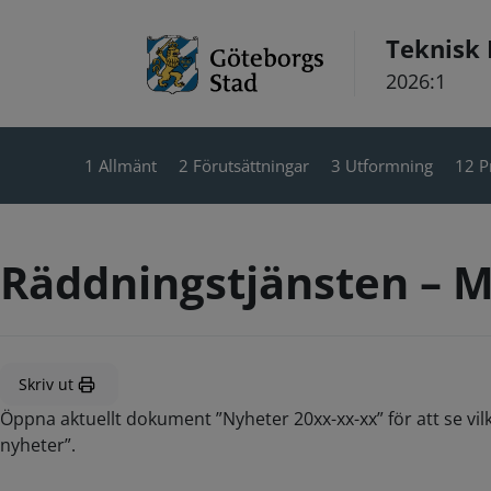
Hoppa till innehåll
Teknisk
2026:1
1 Allmänt
2 Förutsättningar
3 Utformning
12 P
Räddningstjänsten – M
Skriv ut
Öppna aktuellt dokument ”Nyheter 20xx-xx-xx” för att se vil
nyheter”.