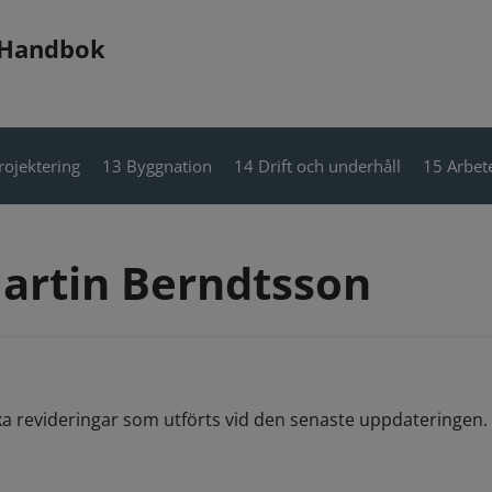
 Handbok
rojektering
13 Byggnation
14 Drift och underhåll
15 Arbete
artin Berndtsson
ka revideringar som utförts vid den senaste uppdateringen. 