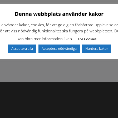
Denna webbplats använder kakor
i använder kakor, cookies, för att ge dig en förbättrad upplevelse o
för att viss nödvändig funktionalitet ska fungera på webbplatsen. D
kan hitta mer information i kap
.
1ZA Cookies
f)
Dokumentbibliotek
Kontaktlista
Acceptera alla
Acceptera nödvändiga
Hantera kakor