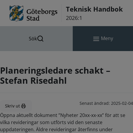
Hoppa till innehåll
Teknisk Handbok
2026:1
Meny
Sök
Planeringsledare schakt –
Stefan Risedahl
Senast ändrad:
2025-02-04
Skriv ut
Öppna aktuellt dokument ”Nyheter 20xx-xx-xx” för att se
vilka revideringar som utförts vid den senaste
uppdateringen. Äldre revideringar återfinns under