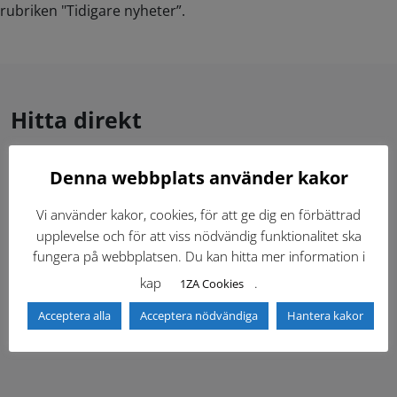
rubriken "Tidigare nyheter”.
Hitta direkt
Denna webbplats använder kakor
Gällande standardritningar (Dwg och pdf)
Vi använder kakor, cookies, för att ge dig en förbättrad
Dokumentbibliotek
Kontaktlista
upplevelse och för att viss nödvändig funktionalitet ska
fungera på webbplatsen. Du kan hitta mer information i
Tidigare versioner
Nyheter
kap
.
1ZA Cookies
Acceptera alla
Acceptera nödvändiga
Hantera kakor
Säkerhetsordningen