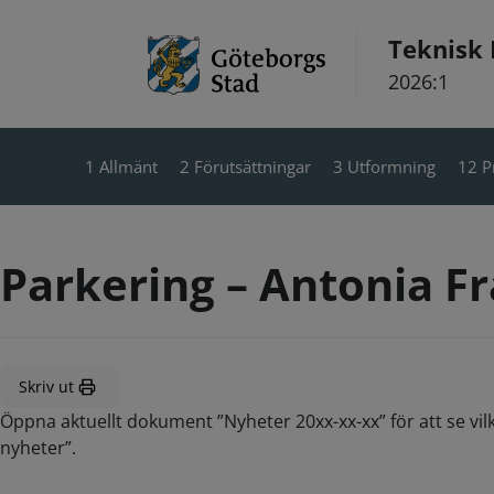
Hoppa till innehåll
Teknisk
2026:1
1 Allmänt
2 Förutsättningar
3 Utformning
12 P
Parkering – Antonia F
Skriv ut
Öppna aktuellt dokument ”Nyheter 20xx-xx-xx” för att se vil
nyheter”.