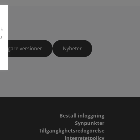
ch
u
Tidigare versioner
Nyheter
Beställ inloggning
Synpunkter
Tillgänglighetsredogörelse
Integretetpolicy