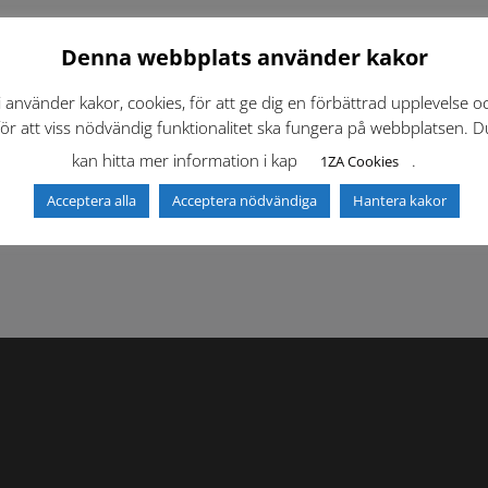
Denna webbplats använder kakor
i använder kakor, cookies, för att ge dig en förbättrad upplevelse o
för att viss nödvändig funktionalitet ska fungera på webbplatsen. D
kan hitta mer information i kap
.
1ZA Cookies
f)
Dokumentbibliotek
Kontaktlista
Acceptera alla
Acceptera nödvändiga
Hantera kakor