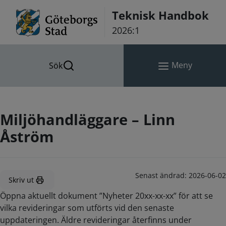
Hoppa till innehåll
Teknisk Handbok
2026:1
Meny
Sök
Miljöhandläggare – Linn
Åström
Senast ändrad:
2026-06-02
Skriv ut
Öppna aktuellt dokument ”Nyheter 20xx-xx-xx” för att se
vilka revideringar som utförts vid den senaste
uppdateringen. Äldre revideringar återfinns under