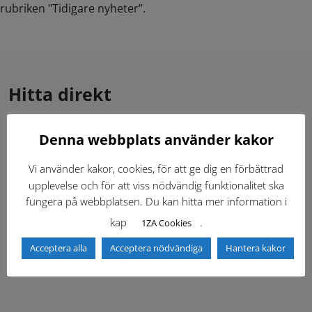
rubriken "Tidigare nyheter”.
Hitta direkt
Denna webbplats använder kakor
Gällande standardritningar (Dwg och pdf)
Vi använder kakor, cookies, för att ge dig en förbättrad
Dokumentbibliotek
Kontaktlista
upplevelse och för att viss nödvändig funktionalitet ska
fungera på webbplatsen. Du kan hitta mer information i
Tidigare versioner
Nyheter
kap
.
1ZA Cookies
Acceptera alla
Acceptera nödvändiga
Hantera kakor
Säkerhetsordningen