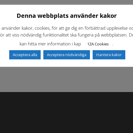
Denna webbplats använder kakor
i använder kakor, cookies, för att ge dig en förbättrad upplevelse o
för att viss nödvändig funktionalitet ska fungera på webbplatsen. D
kan hitta mer information i kap
.
1ZA Cookies
f)
Dokumentbibliotek
Kontaktlista
Acceptera alla
Acceptera nödvändiga
Hantera kakor