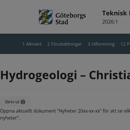
Hoppa till innehåll
Teknisk
2026:1
1 Allmänt
2 Förutsättningar
3 Utformning
12 P
Hydrogeologi – Christ
Skriv ut
Öppna aktuellt dokument ”Nyheter 20xx-xx-xx” för att se vil
nyheter”.