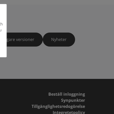
ch
u
Tidigare versioner
Nyheter
Beställ inloggning
Synpunkter
Tillgänglighetsredogörelse
Integretetpolicy