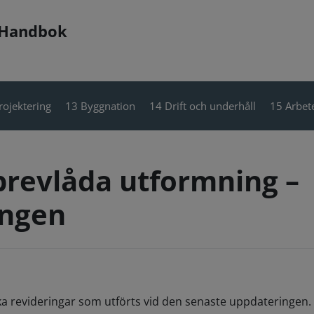
 Handbok
rojektering
13 Byggnation
14 Drift och underhåll
15 Arbete
brevlåda utformning –
ingen
ka revideringar som utförts vid den senaste uppdateringen. 