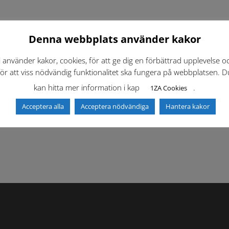
Denna webbplats använder kakor
i använder kakor, cookies, för att ge dig en förbättrad upplevelse o
för att viss nödvändig funktionalitet ska fungera på webbplatsen. D
kan hitta mer information i kap
.
1ZA Cookies
f)
Dokumentbibliotek
Kontaktlista
Acceptera alla
Acceptera nödvändiga
Hantera kakor