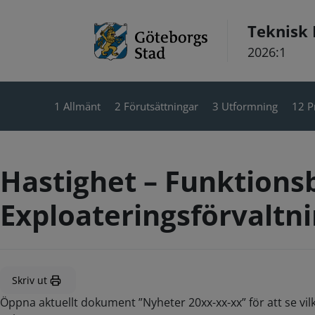
Hoppa till innehåll
Teknisk
2026:1
1 Allmänt
2 Förutsättningar
3 Utformning
12 P
Hastighet – Funktions
Exploateringsförvaltn
Skriv ut
Öppna aktuellt dokument ”Nyheter 20xx-xx-xx” för att se vil