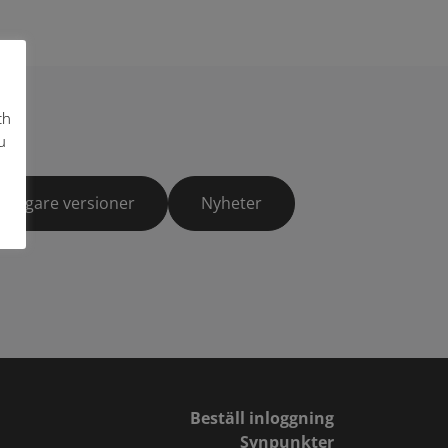
ch
u
Tidigare versioner
Nyheter
Beställ inloggning
Synpunkter