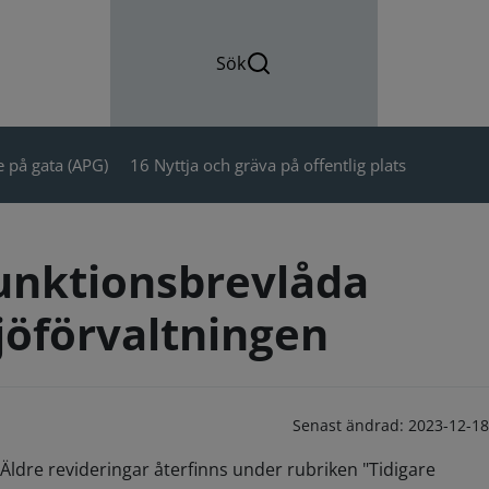
Sök
 på gata (APG)
16 Nyttja och gräva på offentlig plats
unktionsbrevlåda
jöförvaltningen
Senast ändrad:
2023-12-18
Äldre revideringar återfinns under rubriken "Tidigare