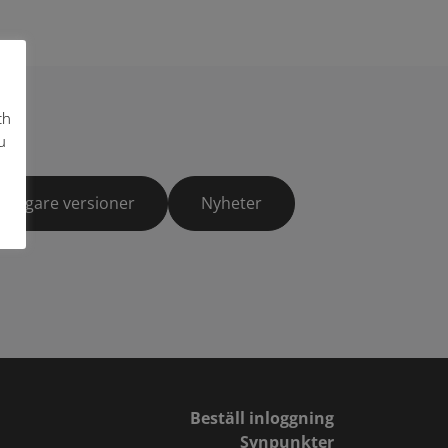
ch
u
Tidigare versioner
Nyheter
Beställ inloggning
Synpunkter