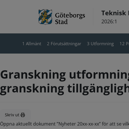
Hoppa till innehåll
Teknisk
2026:1
1 Allmänt
2 Förutsättningar
3 Utformning
12 P
Granskning utformning
granskning tillgänglig
Skriv ut
Öppna aktuellt dokument ”Nyheter 20xx-xx-xx” för att se vil