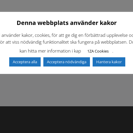
Denna webbplats använder kakor
i använder kakor, cookies, för att ge dig en förbättrad upplevelse o
för att viss nödvändig funktionalitet ska fungera på webbplatsen. D
kan hitta mer information i kap
.
1ZA Cookies
f)
Dokumentbibliotek
Kontaktlista
Acceptera alla
Acceptera nödvändiga
Hantera kakor