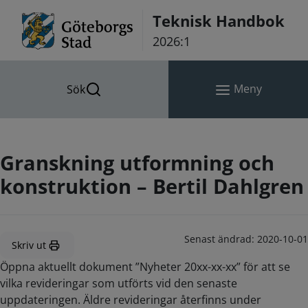
Hoppa till innehåll
Teknisk Handbok
2026:1
Meny
Sök
Granskning utformning och
konstruktion – Bertil Dahlgren
Senast ändrad:
2020-10-01
Skriv ut
Öppna aktuellt dokument ”Nyheter 20xx-xx-xx” för att se
vilka revideringar som utförts vid den senaste
uppdateringen. Äldre revideringar återfinns under