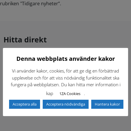
rubriken "Tidigare nyheter”.
Hitta direkt
Denna webbplats använder kakor
Gällande standardritningar (Dwg och pdf)
Vi använder kakor, cookies, för att ge dig en förbättrad
Dokumentbibliotek
Kontaktlista
upplevelse och för att viss nödvändig funktionalitet ska
fungera på webbplatsen. Du kan hitta mer information i
Tidigare versioner
Nyheter
kap
.
1ZA Cookies
Acceptera alla
Acceptera nödvändiga
Hantera kakor
Säkerhetsordningen