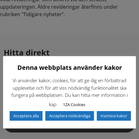
uppdateringen. Äldre revideringar återfinns under
rubriken "Tidigare nyheter”.
Hitta direkt
Denna webbplats använder kakor
Gällande standardritningar (Dwg och pdf)
Vi använder kakor, cookies, för att ge dig en förbättrad
upplevelse och för att viss nödvändig funktionalitet ska
Dokumentbibliotek
Kontaktlista
fungera på webbplatsen. Du kan hitta mer information i
kap
.
1ZA Cookies
Tidigare versioner
Nyheter
Acceptera alla
Acceptera nödvändiga
Hantera kakor
Säkerhetsordningen