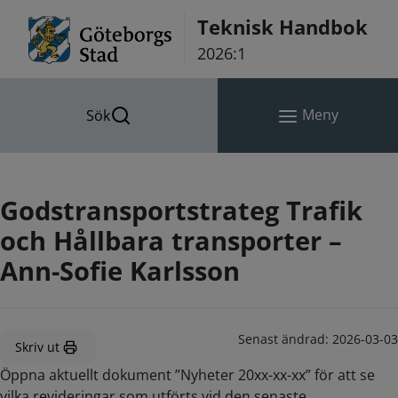
Hoppa till innehåll
Teknisk Handbok
2026:1
Meny
Sök
Godstransportstrateg Trafik
och Hållbara transporter –
Ann-Sofie Karlsson
Senast ändrad:
2026-03-03
Skriv ut
Öppna aktuellt dokument ”Nyheter 20xx-xx-xx” för att se
vilka revideringar som utförts vid den senaste