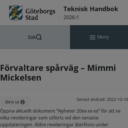
Hoppa till innehåll
Teknisk Handbok
2026:1
Meny
Sök
Förvaltare spårväg – Mimmi
Mickelsen
Senast ändrad:
2022-10-10
Skriv ut
Öppna aktuellt dokument ”Nyheter 20xx-xx-xx” för att se
vilka revideringar som utförts vid den senaste
uppdateringen. Äldre revideringar återfinns under