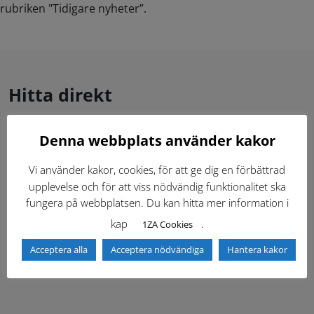
rubriken "Tidigare nyheter”.
Hitta direkt
Denna webbplats använder kakor
Gällande standardritningar (Dwg och pdf)
Vi använder kakor, cookies, för att ge dig en förbättrad
Dokumentbibliotek
Kontaktlista
upplevelse och för att viss nödvändig funktionalitet ska
fungera på webbplatsen. Du kan hitta mer information i
Tidigare versioner
Nyheter
kap
.
1ZA Cookies
Acceptera alla
Acceptera nödvändiga
Hantera kakor
Säkerhetsordningen