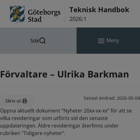
Hoppa till innehåll
Teknisk Handbok
2026:1
Meny
Sök
Förvaltare – Ulrika Barkman
Senast ändrad:
2026-05-04
Skriv ut
Öppna aktuellt dokument ”Nyheter 20xx-xx-xx” för att se
vilka revideringar som utförts vid den senaste
uppdateringen. Äldre revideringar återfinns under
rubriken "Tidigare nyheter”.