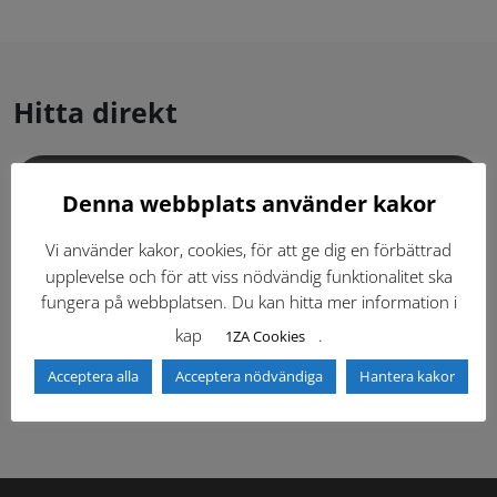
Hitta direkt
Gällande standardritningar (Dwg och pdf)
Denna webbplats använder kakor
Dokumentbibliotek
Kontaktlista
Vi använder kakor, cookies, för att ge dig en förbättrad
upplevelse och för att viss nödvändig funktionalitet ska
fungera på webbplatsen. Du kan hitta mer information i
Tidigare versioner
Nyheter
kap
.
1ZA Cookies
Säkerhetsordningen
Acceptera alla
Acceptera nödvändiga
Hantera kakor