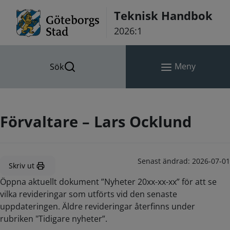
Hoppa till innehåll
Teknisk Handbok
2026:1
Meny
Sök
Förvaltare – Lars Ocklund
Senast ändrad:
2026-07-01
Skriv ut
Öppna aktuellt dokument ”Nyheter 20xx-xx-xx” för att se
vilka revideringar som utförts vid den senaste
uppdateringen. Äldre revideringar återfinns under
rubriken "Tidigare nyheter”.