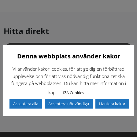
Hitta direkt
Gällande standardritningar (Dwg och pdf)
Denna webbplats använder kakor
Dokumentbibliotek
Kontaktlista
Vi använder kakor, cookies, för att ge dig en förbättrad
upplevelse och för att viss nödvändig funktionalitet ska
fungera på webbplatsen. Du kan hitta mer information i
Tidigare versioner
Nyheter
kap
.
1ZA Cookies
Säkerhetsordningen
Acceptera alla
Acceptera nödvändiga
Hantera kakor