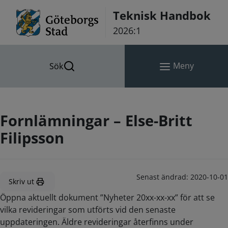
Hoppa till innehåll
Teknisk Handbok
2026:1
Meny
Sök
Fornlämningar – Else-Britt
Filipsson
Senast ändrad:
2020-10-01
Skriv ut
Öppna aktuellt dokument ”Nyheter 20xx-xx-xx” för att se
vilka revideringar som utförts vid den senaste
uppdateringen. Äldre revideringar återfinns under