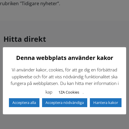
rubriken "Tidigare nyheter”.
Hitta direkt
Denna webbplats använder kakor
Gällande standardritningar (Dwg och pdf)
Vi använder kakor, cookies, för att ge dig en förbättrad
Dokumentbibliotek
Kontaktlista
upplevelse och för att viss nödvändig funktionalitet ska
fungera på webbplatsen. Du kan hitta mer information i
Tidigare versioner
Nyheter
kap
.
1ZA Cookies
Acceptera alla
Acceptera nödvändiga
Hantera kakor
Säkerhetsordningen