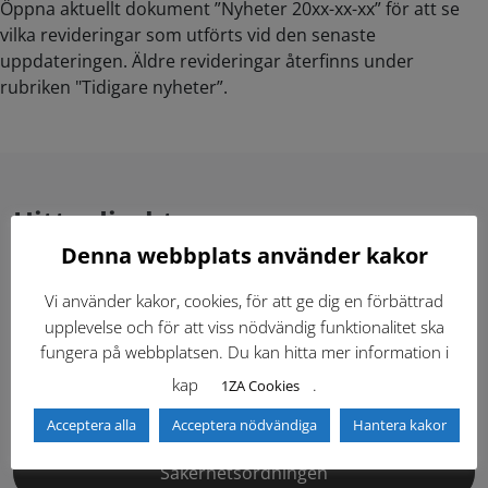
Öppna aktuellt dokument ”Nyheter 20xx-xx-xx” för att se
vilka revideringar som utförts vid den senaste
uppdateringen. Äldre revideringar återfinns under
rubriken "Tidigare nyheter”.
Hitta direkt
Denna webbplats använder kakor
Gällande standardritningar (Dwg och pdf)
Vi använder kakor, cookies, för att ge dig en förbättrad
upplevelse och för att viss nödvändig funktionalitet ska
Dokumentbibliotek
Kontaktlista
fungera på webbplatsen. Du kan hitta mer information i
kap
.
1ZA Cookies
Tidigare versioner
Nyheter
Acceptera alla
Acceptera nödvändiga
Hantera kakor
Säkerhetsordningen