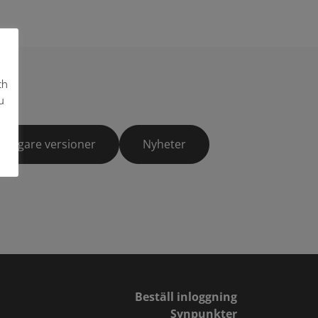
ch
u
Tidigare versioner
Nyheter
Beställ inloggning
Synpunkter