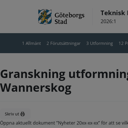
Hoppa till innehåll
Teknisk
2026:1
1 Allmänt
2 Förutsättningar
3 Utformning
12 P
Granskning utformning
Wannerskog
Skriv ut
Öppna aktuellt dokument ”Nyheter 20xx-xx-xx” för att se vil