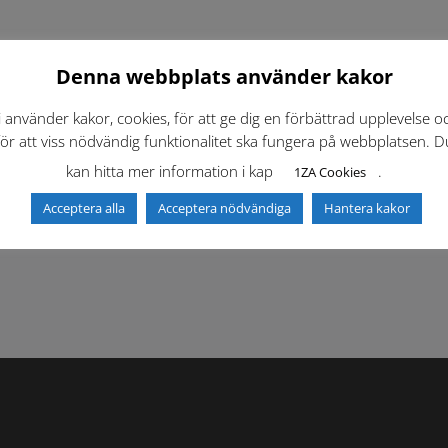
Denna webbplats använder kakor
i använder kakor, cookies, för att ge dig en förbättrad upplevelse o
för att viss nödvändig funktionalitet ska fungera på webbplatsen. D
kan hitta mer information i kap
.
1ZA Cookies
f)
Dokumentbibliotek
Kontaktlista
Acceptera alla
Acceptera nödvändiga
Hantera kakor