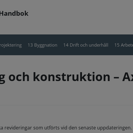
 Handbok
rojektering
13 Byggnation
14 Drift och underhåll
15 Arbete
 och konstruktion – A
ka revideringar som utförts vid den senaste uppdateringen. 