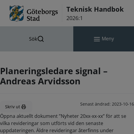
Hoppa till innehåll
Teknisk Handbok
2026:1
Meny
Sök
Planeringsledare signal –
Andreas Arvidsson
Senast ändrad:
2023-10-16
Skriv ut
Öppna aktuellt dokument ”Nyheter 20xx-xx-xx” för att se
vilka revideringar som utförts vid den senaste
uppdateringen. Äldre revideringar återfinns under