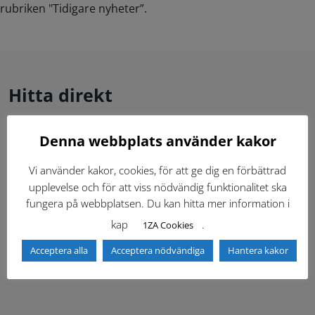
rubriken "Tidigare nyheter”.
Hitta direkt
Denna webbplats använder kakor
Gällande standardritningar (Dwg och pdf)
Vi använder kakor, cookies, för att ge dig en förbättrad
Dokumentbibliotek
Kontaktlista
upplevelse och för att viss nödvändig funktionalitet ska
fungera på webbplatsen. Du kan hitta mer information i
Tidigare versioner
Nyheter
kap
.
1ZA Cookies
Acceptera alla
Acceptera nödvändiga
Hantera kakor
Säkerhetsordningen