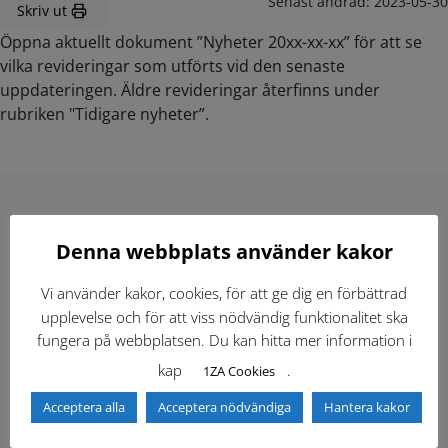
Senast ändrad:
2023-05-30
Skriv ut
Öppna aktuellt dokument ”Nyheter 20xx-xx-xx” för att se
vilka revideringar som utförts vid den senaste
uppdateringen. Äldre revideringar återfinns under
rubriken "Tidigare nyheter”.
Hitta direkt
Denna webbplats använder kakor
Vi använder kakor, cookies, för att ge dig en förbättrad
Gällande standardritningar (Dwg och pdf)
upplevelse och för att viss nödvändig funktionalitet ska
fungera på webbplatsen. Du kan hitta mer information i
Dokumentbibliotek
Kontaktlista
kap
.
1ZA Cookies
Acceptera alla
Acceptera nödvändiga
Hantera kakor
Tidigare versioner
Nyheter