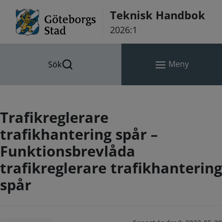
Hoppa till innehåll
Teknisk Handbok
2026:1
Meny
Sök
Trafikreglerare
trafikhantering spår –
Funktionsbrevlåda
trafikreglerare trafikhantering
spår