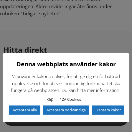
uppdateringen. Äldre revideringar återfinns under
rubriken "Tidigare nyheter”.
Hitta direkt
Denna webbplats använder kakor
Gällande standardritningar (Dwg och pdf)
Vi använder kakor, cookies, för att ge dig en förbättrad
upplevelse och för att viss nödvändig funktionalitet ska
Dokumentbibliotek
Kontaktlista
fungera på webbplatsen. Du kan hitta mer information i
kap
.
1ZA Cookies
Tidigare versioner
Nyheter
Acceptera alla
Acceptera nödvändiga
Hantera kakor
Säkerhetsordningen