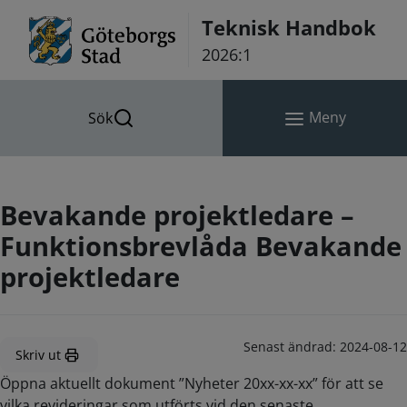
Hoppa till innehåll
Teknisk Handbok
2026:1
Meny
Sök
Bevakande projektledare –
Funktionsbrevlåda Bevakande
projektledare
Senast ändrad:
2024-08-12
Skriv ut
Öppna aktuellt dokument ”Nyheter 20xx-xx-xx” för att se
vilka revideringar som utförts vid den senaste