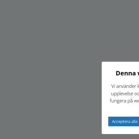
Denna 
Vi använder k
upplevelse oc
fungera på we
Acceptera alla