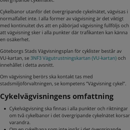
övergripande cykelnätet.
Cykelbanor utanför det övergripande cykelnätet, vägvisas i
normalfallet inte. I alla former av vägvisning är det viktigt
med kontinuitet dvs att en påbörjad vägvisning fullföljs och
att vägvisning sker i alla punkter där trafikanten kan känna
en osäkerhet.
Göteborgs Stads Vägvisningsplan för cyklister består av
VU-kartan, se
3NF3 Vägutrustningskartan (VU-kartan)
och
innehållet i detta avsnitt.
Om vägvisning berörs ska kontakt tas med
stadsmiljöförvaltningen, se kompetens ”Vägvisning cykel”.
Cykelvägvisningens omfattning
Cykelvägvisning ska finnas i alla punkter och riktningar
om två cykelbanor i det övergripande cykelnätet korsar
varandra.
Om en cykelbana som inte ingår i det övergripande