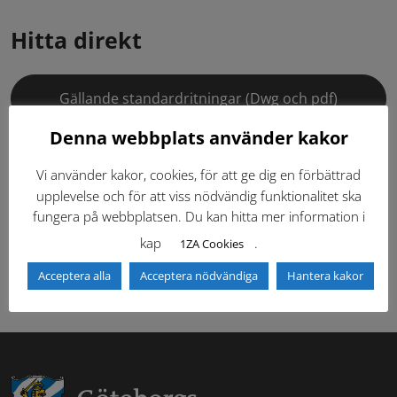
Hitta direkt
Gällande standardritningar (Dwg och pdf)
Denna webbplats använder kakor
Dokumentbibliotek
Kontaktlista
Vi använder kakor, cookies, för att ge dig en förbättrad
Tidigare versioner
Nyheter
upplevelse och för att viss nödvändig funktionalitet ska
fungera på webbplatsen. Du kan hitta mer information i
kap
.
Säkerhetsordningen
1ZA Cookies
Acceptera alla
Acceptera nödvändiga
Hantera kakor