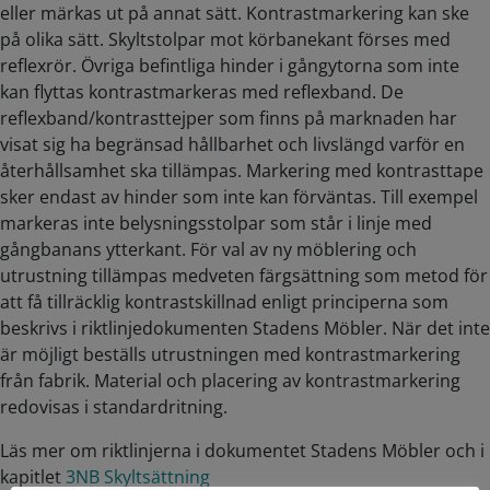
eller märkas ut på annat sätt. Kontrastmarkering kan ske
på olika sätt. Skyltstolpar mot körbanekant förses med
reflexrör. Övriga befintliga hinder i gångytorna som inte
kan flyttas kontrastmarkeras med reflexband. De
reflexband/kontrasttejper som finns på marknaden har
visat sig ha begränsad hållbarhet och livslängd varför en
återhållsamhet ska tillämpas. Markering med kontrasttape
sker endast av hinder som inte kan förväntas. Till exempel
markeras inte belysningsstolpar som står i linje med
gångbanans ytterkant. För val av ny möblering och
utrustning tillämpas medveten färgsättning som metod för
att få tillräcklig kontrastskillnad enligt principerna som
beskrivs i riktlinjedokumenten Stadens Möbler. När det inte
är möjligt beställs utrustningen med kontrastmarkering
från fabrik. Material och placering av kontrastmarkering
redovisas i standardritning.
Läs mer om riktlinjerna i dokumentet Stadens Möbler och i
kapitlet
3NB Skyltsättning