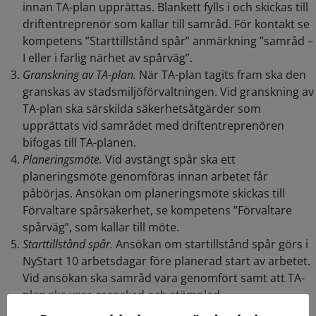
innan TA-plan upprättas. Blankett fylls i och skickas till
driftentreprenör som kallar till samråd. För kontakt se
kompetens ”Starttillstånd spår” anmärkning ”samråd –
I eller i farlig närhet av spårväg”.
Granskning av TA-plan.
När TA-plan tagits fram ska den
granskas av stadsmiljöförvaltningen. Vid granskning av
TA-plan ska särskilda säkerhetsåtgärder som
upprättats vid samrådet med driftentreprenören
bifogas till TA-planen.
Planeringsmöte.
Vid avstängt spår ska ett
planeringsmöte genomföras innan arbetet får
påbörjas. Ansökan om planeringsmöte skickas till
Förvaltare spårsäkerhet, se kompetens ”Förvaltare
spårväg”, som kallar till möte.
Starttillstånd spår.
Ansökan om startillstånd spår görs i
NyStart 10 arbetsdagar före planerad start av arbetet.
Vid ansökan ska samråd vara genomfört samt att TA-
plan ska vara granskad och stämplad.
När allt är korrekt inlagt i NyStart skickas underlagen