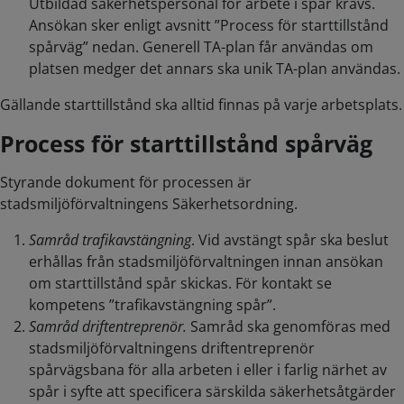
Utbildad säkerhetspersonal för arbete i spår krävs.
Ansökan sker enligt avsnitt ”Process för starttillstånd
spårväg” nedan. Generell TA-plan får användas om
platsen medger det annars ska unik TA-plan användas.
Gällande starttillstånd ska alltid finnas på varje arbetsplats.
Process för starttillstånd spårväg
Styrande dokument för processen är
stadsmiljöförvaltningens Säkerhetsordning.
Samråd trafikavstängning
. Vid avstängt spår ska beslut
erhållas från stadsmiljöförvaltningen innan ansökan
om starttillstånd spår skickas. För kontakt se
kompetens ”trafikavstängning spår”.
Samråd driftentreprenör.
Samråd ska genomföras med
stadsmiljöförvaltningens driftentreprenör
spårvägsbana för alla arbeten i eller i farlig närhet av
spår i syfte att specificera särskilda säkerhetsåtgärder