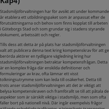
Kap4)
Stadsmiljöförvaltningen har för avsikt att under kommande
år etablera ett utbildningspaket som är anpassat efter de
förutsättningarna och behov som finns kopplat till arbeten
i Göteborgs Stad och som grundar sig i stadens styrande
dokument, arbetssätt och regler.
Tills dess att detta är på plats har stadsmiljöförvaltningen
valt att publicera denna text kring kompetenskrav för att ge
berörda aktörer en tydligare vägledning kring hur
stadsmiljöförvaltningen betraktar kompetensfrågan. Detta
är en komplex fråga där enskilda definitioner och
formuleringar av krav, ofta lämnar ett visst
tolkningsutrymme som kan leda till osäkerhet. Detta till
trots anser stadsmiljöförvaltningen att det är viktigt att
belysa kompetenskraven och framförallt se till att påtala de
aspekter som är särskilt viktiga i stadsmiljö, men som ofta
faller bort på nationell nivå. Där ingår exempelvis frågor
gällande oskyddade trafikanter, näringslivets transporter,