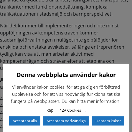
trafikanter med funktionsnedsättning, komplexa
trafiksituationer i stadsmiljö och barnperspektivet.
När det kommer till implementeringen och inte minst
uppföljningen av kompetenskraven kommer
stadsmiljöförvaltningen i nuläget inte ge påföljder för
enskilda och enstaka avvikelser, så länge entreprenören
tydligt kan visa att man arbetar aktivt med
kompetensfrågan och strävar efter att etablera och
upprätthålla en kompetensnivå i linje med denna text.
Denna webbplats använder kakor
APG kapitel 4 innehåller följande
underrubriker:
Vi använder kakor, cookies, för att ge dig en förbättrad
upplevelse och för att viss nödvändig funktionalitet ska
4.1. Övergångsregler för kompetens
fungera på webbplatsen. Du kan hitta mer information i
4.2. Sammanställning av kompetens
kap
.
1ZA Cookies
4.3. Kompetenskrav grundkompetens
4.4. Kompetenskrav vägarbetare
Acceptera alla
Acceptera nödvändiga
Hantera kakor
4.5. Kompetenskrav vakt