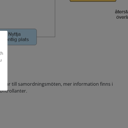
ch
u
kallar till samordningsmöten, mer information finns i
ontrollanter.