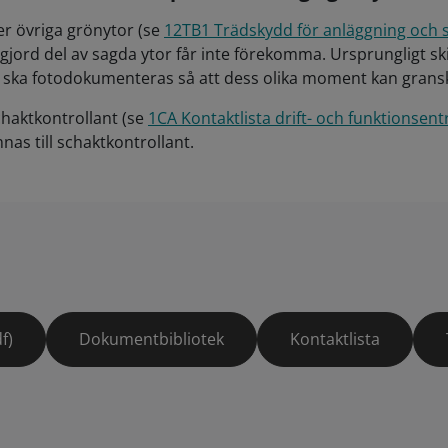
er övriga grönytor (se
12TB1 Trädskydd för anläggning och 
rd del av sagda ytor får inte förekomma. Ursprungligt skic
ng ska fotodokumenteras så att dess olika moment kan gransk
chaktkontrollant (se
1CA Kontaktlista drift- och funktionsen
nas till schaktkontrollant.
f)
Dokumentbibliotek
Kontaktlista