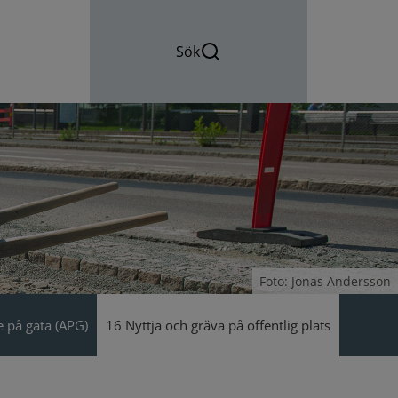
Sök
Foto: Jonas Andersson
 på gata (APG)
16 Nyttja och gräva på offentlig plats