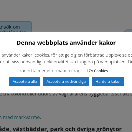
Denna webbplats använder kakor
i använder kakor, cookies, för att ge dig en förbättrad upplevelse o
för att viss nödvändig funktionalitet ska fungera på webbplatsen. D
kan hitta mer information i kap
.
1ZA Cookies
Acceptera alla
Acceptera nödvändiga
Hantera kakor
 att möjliggöra planering och samordna arbeten. Byggherren 
. Schaktkontroller utförs av väghållarens byggledare/schaktk
den med markvärme
.
de, växtbäddar, park och övriga grönytor