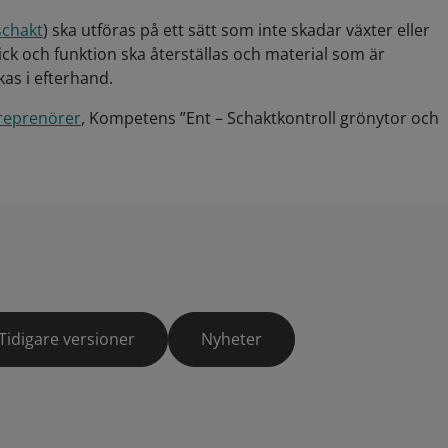
schakt
) ska utföras på ett sätt som inte skadar växter eller
k och funktion ska återställas och material som är
as i efterhand.
treprenörer
, Kompetens ”Ent – Schaktkontroll grönytor och
Tidigare versioner
Nyheter