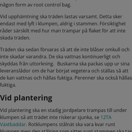
någon form av root control bag.
Vid upphämtning ska träden lastas varsamt. Detta sker
endast med lyft i klumpen, aldrig i stammen. Försiktighet
råder särskilt med hur man trampar på flaket för att inte
skada träden.
Träden ska sedan förvaras så att de inte blåser omkull och
inte skadar varandra. De ska vattnas kontinuerligt och
skyddas från uttorkning. Buskarna ska packas upp ur sina
leveranslådor om de har börjat vegetera och ställas så att
de kan vattnas och hållas fuktiga. Perenner ska också hållas
fuktiga.
Vid plantering
Vid plantering ska en stadig jordpelare trampas till under
klumpen så att trädet inte riskerar sjunka, se
12TA
Växtbäddar
. Rotklumpens stålnät ska vara kvar runt
klumpen men den stålring som sitter runt stammen ska tas