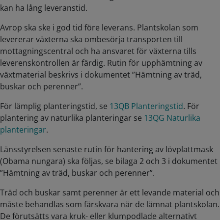
kan ha lång leveranstid.
Avrop ska ske i god tid före leverans. Plantskolan som
levererar växterna ska ombesörja transporten till
mottagningscentral och ha ansvaret för växterna tills
leverenskontrollen är färdig. Rutin för upphämtning av
växtmaterial beskrivs i dokumentet ”Hämtning av träd,
buskar och perenner”.
För lämplig planteringstid, se
13QB Planteringstid
. För
plantering av naturlika planteringar se
13QG Naturlika
planteringar
.
Länsstyrelsen senaste rutin för hantering av lövplattmask
(Obama nungara) ska följas, se bilaga 2 och 3 i dokumentet
”Hämtning av träd, buskar och perenner”.
Träd och buskar samt perenner är ett levande material och
måste behandlas som färskvara när de lämnat plantskolan.
De förutsätts vara kruk- eller klumpodlade alternativt