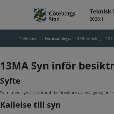
Hoppa till innehåll
Teknisk
2026:1
1 Allmänt
2 Förutsättningar
3 Utformning
12 P
13MA Syn inför besikt
Syfte
Syftet med syn är att framtida förvaltare av anläggningen 
Kallelse till syn