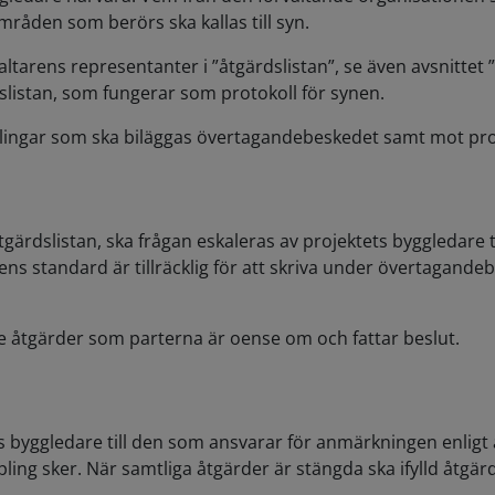
råden som berörs ska kallas till syn.
arens representanter i ”åtgärdslistan”, se även avsnittet ”Fy
slistan, som fungerar som protokoll för synen.
lingar som ska biläggas övertagandebeskedet samt mot proj
ärdslistan, ska frågan eskaleras av projektets byggledare ti
s standard är tillräcklig för att skriva under övertagandeb
e åtgärder som parterna är oense om och fattar beslut.
 byggledare till den som ansvarar för anmärkningen enligt å
ng sker. När samtliga åtgärder är stängda ska ifylld åtgärdsl