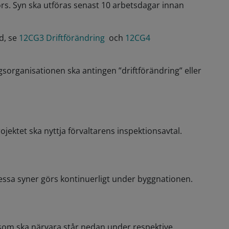
förs. Syn ska utföras senast 10 arbetsdagar innan
ed, se
12CG3 Driftförändring
och
12CG4
gsorganisationen ska antingen ”driftförändring” eller
ektet ska nyttja förvaltarens inspektionsavtal.
essa syner görs kontinuerligt under byggnationen.
 som ska närvara står nedan under respektive