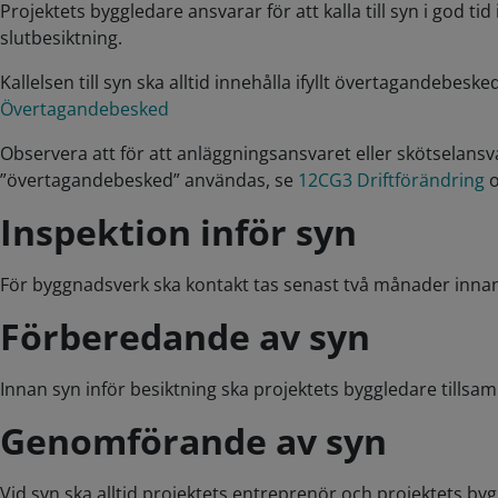
Projektets byggledare ansvarar för att kalla till syn i god 
slutbesiktning.
Kallelsen till syn ska alltid innehålla ifyllt övertagandebes
Övertagandebesked
Observera att för att anläggningsansvaret eller skötselansv
”övertagandebesked” användas, se
12CG3 Driftförändring
o
Inspektion inför syn
För byggnadsverk ska kontakt tas senast två månader innan 
Förberedande av syn
Innan syn inför besiktning ska projektets byggledare till
Genomförande av syn
Vid syn ska alltid projektets entreprenör och projektets b