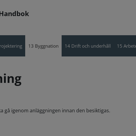
 Handbok
rojektering
13 Byggnation
14 Drift och underhåll
15 Arbete
ning
ska gå igenom anläggningen innan den besiktigas.