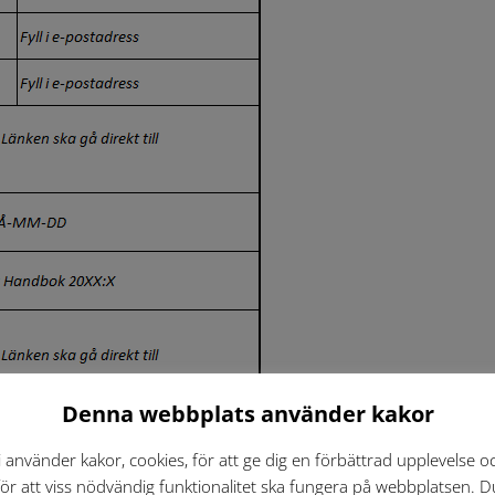
Denna webbplats använder kakor
i använder kakor, cookies, för att ge dig en förbättrad upplevelse o
tyg används, ska länk till det systemet fyllas i, kan exempe
för att viss nödvändig funktionalitet ska fungera på webbplatsen. D
h organisatoriska tillhörighet.