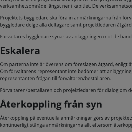
verksamhetsområde längst ner i kapitlet. De verksamhetsom
Projektets byggledare ska föra in anmärkningarna från förvalt
byggledare delge alla deltagare samt projektledaren åtgärd
Förvaltares byggledare synar av anläggningen mot de hand
Eskalera
Om parterna inte är överens om föreslagen åtgärd, enligt åtg
Om förvaltarens representant inte bedömer att anläggningen
representanten frågan till förvaltaren/beställaren.
Förvaltaren/beställaren och projektledaren för dialog om d
Återkoppling från syn
Återkoppling på eventuella anmärkningar görs av projektets
kontinuerligt stänga anmärkningarna allt eftersom återkoppli