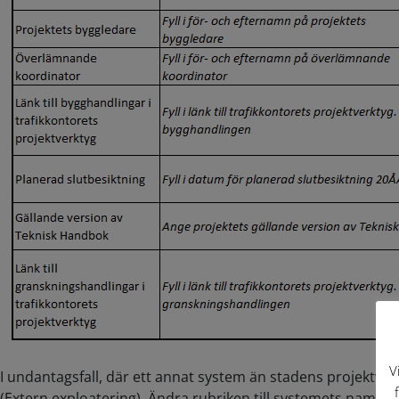
V
I undantagsfall, där ett annat system än stadens projektverk
(Extern exploatering). Ändra rubriken till systemets namn oc