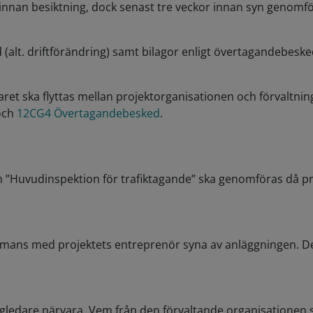
tid innan besiktning, dock senast tre veckor innan syn genom
ked (alt. driftförändring) samt bilagor enligt övertagandebesk
aret ska flyttas mellan projektorganisationen och förvaltnin
ch
12CG4 Övertagandebesked
.
”Huvudinspektion för trafiktagande” ska genomföras då proj
sammans med projektets entreprenör syna av anläggningen. D
yggledare närvara. Vem från den förvaltande organisationen