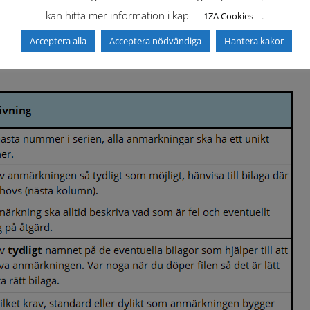
kan hitta mer information i kap
.
1ZA Cookies
lämpbar”
eller
”ET”
fyllas i om kommentaren från syn inte berörs
Acceptera alla
Acceptera nödvändiga
Hantera kakor
får lämnas tom.