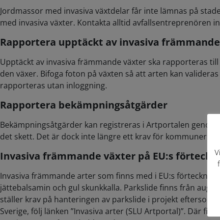
Jordmassor med invasiva växtdelar får inte lämnas på stade
med invasiva växter. Kontakta alltid avfallsentreprenören i
Rapportera upptäckt av invasiva främmande
Upptäckt av invasiva främmande växter ska rapporteras till 
den växer. Bifoga foton på växten så att arten kan valideras
rapporteras utan inloggning.
Rapportera bekämpningsåtgärder
Bekämpningsåtgärder kan registreras i Artportalen genom 
det skett. Det är dock inte längre ett krav för kommuner a
V
Invasiva främmande växter på EU:s förteckn
Invasiva främmande arter som finns med i EU:s förteckning ä
jättebalsamin och gul skunkkalla. Parkslide finns från augus
ställer krav på hanteringen av parkslide i projekt eftersom 
Sverige, följ länken ”Invasiva arter (SLU Artportal)”. Där f