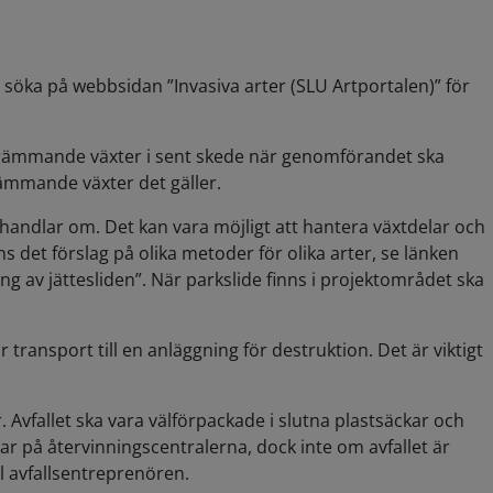
 söka på webbsidan ”Invasiva arter (SLU Artportalen)” för
främmande växter i sent skede när genomförandet ska
rämmande växter det gäller.
det handlar om. Det kan vara möjligt att hantera växtdelar och
et förslag på olika metoder för olika arter, se länken
 av jättesliden”. När parkslide finns i projektområdet ska
ransport till en anläggning för destruktion. Det är viktigt
Avfallet ska vara välförpackade i slutna plastsäckar och
r på återvinningscentralerna, dock inte om avfallet är
ll avfallsentreprenören.