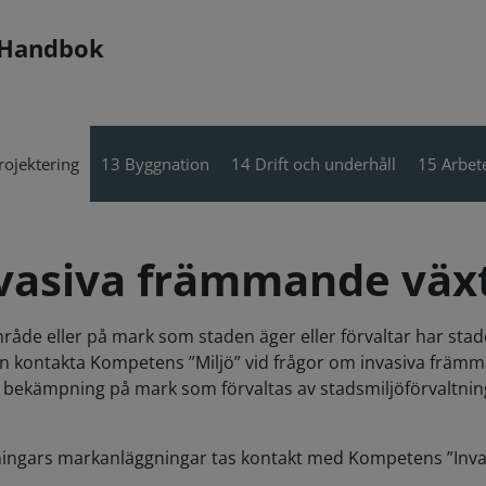
 Handbok
rojektering
13 Byggnation
14 Drift och underhåll
15 Arbete
nvasiva främmande väx
de eller på mark som staden äger eller förvaltar har staden 
gen kontakta Kompetens ”Miljö” vid frågor om invasiva främ
h bekämpning på mark som förvaltas av stadsmiljöförvaltn
tningars markanläggningar tas kontakt med Kompetens ”Inva