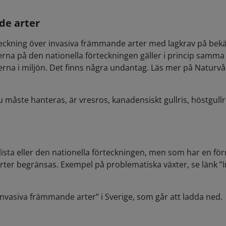
de arter
teckning över invasiva främmande arter med lagkrav på bekä
terna på den nationella förteckningen gäller i princip samm
arterna i miljön. Det finns några undantag. Läs mer på Naturvå
måste hanteras, är vresros, kanadensiskt gullris, höstgullri
ista eller den nationella förteckningen, men som har en för
r begränsas. Exempel på problematiska växter, se länk ”Inv
Invasiva främmande arter” i Sverige, som går att ladda ned.