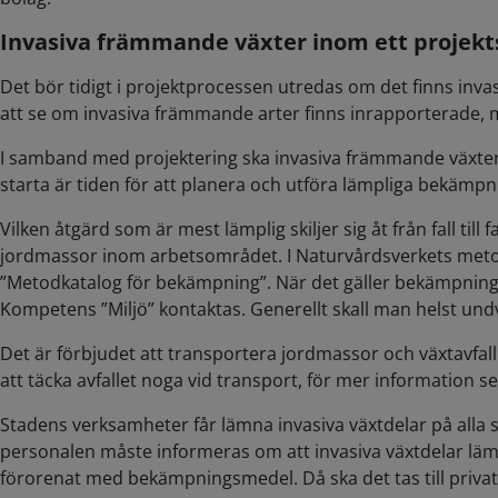
Invasiva främmande växter inom ett projek
Det bör tidigt i projektprocessen utredas om det finns inva
att se om invasiva främmande arter finns inrapporterade, 
I samband med projektering ska invasiva främmande växter
starta är tiden för att planera och utföra lämpliga bekämp
Vilken åtgärd som är mest lämplig skiljer sig åt från fall ti
jordmassor inom arbetsområdet. I Naturvårdsverkets metodk
”Metodkatalog för bekämpning”. När det gäller bekämpning av
Kompetens ”Miljö” kontaktas. Generellt skall man helst undv
Det är förbjudet att transportera jordmassor och växtavfall
att täcka avfallet noga vid transport, för mer information s
Stadens verksamheter får lämna invasiva växtdelar på alla 
personalen måste informeras om att invasiva växtdelar lämn
förorenat med bekämpningsmedel. Då ska det tas till privat av