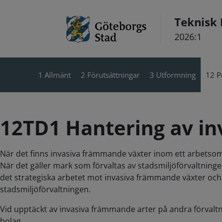
Hoppa till innehåll
Teknisk
2026:1
1 Allmänt
2 Förutsättningar
3 Utformning
12 P
12TD1 Hantering av i
När det finns invasiva främmande växter inom ett arbetsområ
När det gäller mark som förvaltas av stadsmiljöförvaltnin
det strategiska arbetet mot invasiva främmande växter oc
stadsmiljöförvaltningen.
Vid upptäckt av invasiva främmande arter på andra förval
bolag.