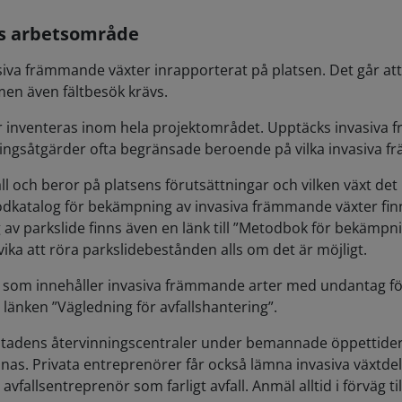
ts arbetsområde
siva främmande växter inrapporterat på platsen. Det går att
men även fältbesök krävs.
 inventeras inom hela projektområdet. Upptäcks invasiva 
ningsåtgärder ofta begränsade beroende på vilka invasiva f
ll fall och beror på platsens förutsättningar och vilken växt 
atalog för bekämpning av invasiva främmande växter finns d
 parkslide finns även en länk till ”Metodbok för bekämpning
ika att röra parkslidebestånden alls om det är möjligt.
 som innehåller invasiva främmande arter med undantag för t
e länken ”Vägledning för avfallshantering”.
stadens återvinningscentraler under bemannade öppettider. 
as. Privata entreprenörer får också lämna invasiva växtdela
fallsentreprenör som farligt avfall. Anmäl alltid i förväg ti