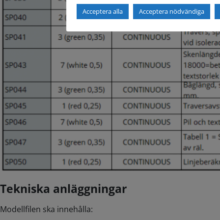
Acceptera alla
Acceptera nödvändiga
Tekniska anläggningar
Modellfilen ska innehålla: