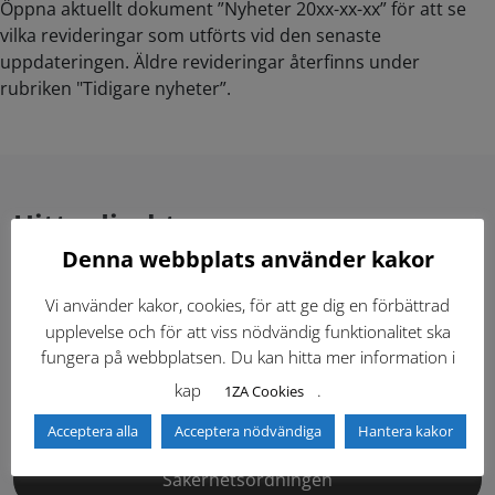
Öppna aktuellt dokument ”Nyheter 20xx-xx-xx” för att se
vilka revideringar som utförts vid den senaste
uppdateringen. Äldre revideringar återfinns under
rubriken "Tidigare nyheter”.
Hitta direkt
Denna webbplats använder kakor
Gällande standardritningar (Dwg och pdf)
Vi använder kakor, cookies, för att ge dig en förbättrad
upplevelse och för att viss nödvändig funktionalitet ska
Dokumentbibliotek
Kontaktlista
fungera på webbplatsen. Du kan hitta mer information i
kap
.
1ZA Cookies
Tidigare versioner
Nyheter
Acceptera alla
Acceptera nödvändiga
Hantera kakor
Säkerhetsordningen