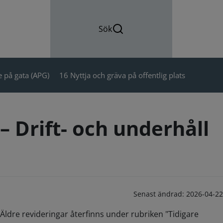
Sök
 på gata (APG)
16 Nyttja och gräva på offentlig plats
– Drift- och underhåll
Senast ändrad:
2026-04-22
Äldre revideringar återfinns under rubriken "Tidigare