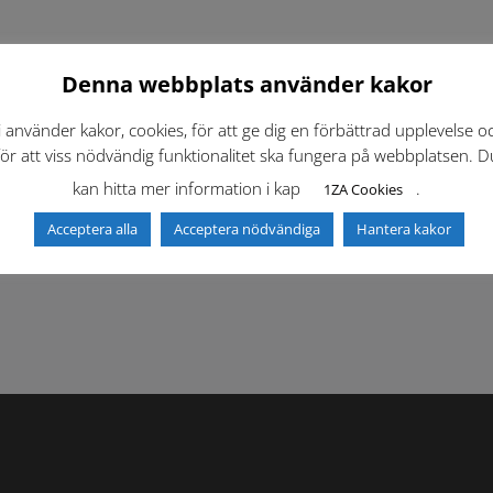
Denna webbplats använder kakor
i använder kakor, cookies, för att ge dig en förbättrad upplevelse o
för att viss nödvändig funktionalitet ska fungera på webbplatsen. D
kan hitta mer information i kap
.
1ZA Cookies
f)
Dokumentbibliotek
Kontaktlista
Acceptera alla
Acceptera nödvändiga
Hantera kakor