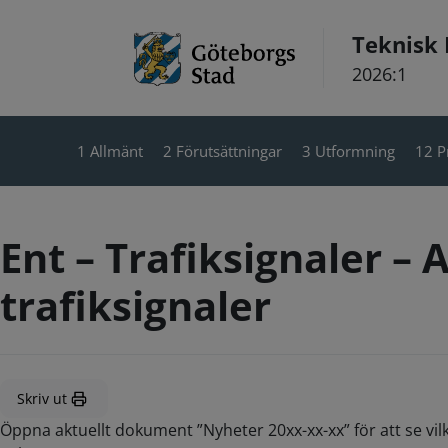
Hoppa till innehåll
Teknisk
2026:1
1 Allmänt
2 Förutsättningar
3 Utformning
12 P
Ent – Trafiksignaler – 
trafiksignaler
Skriv ut
Öppna aktuellt dokument ”Nyheter 20xx-xx-xx” för att se vil