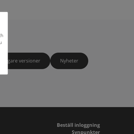
ch
u
Tidigare versioner
Nyheter
Beställ inloggning
Synpunkter