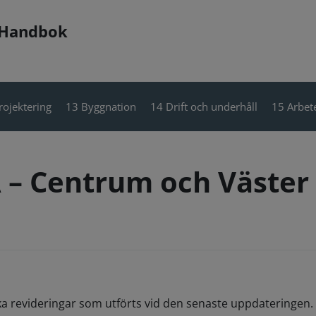
 Handbok
rojektering
13 Byggnation
14 Drift och underhåll
15 Arbete
A – Centrum och Väster 
ka revideringar som utförts vid den senaste uppdateringen. 