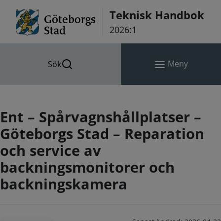
Hoppa till innehåll
Teknisk Handbok
2026:1
Meny
Sök
Ent – Spårvagnshållplatser –
Göteborgs Stad – Reparation
och service av
backningsmonitorer och
backningskamera