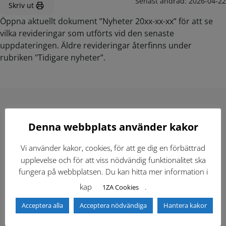
Senast ändrad:
2026-04-22
Skriv ut
Öppna aktuellt dokument ”Nyheter 20xx-xx-xx” för att se
vilka revideringar som utförts vid den senaste
uppdateringen. Äldre revideringar återfinns under
rubriken "Tidigare nyheter”.
Hitta direkt
Denna webbplats använder kakor
Vi använder kakor, cookies, för att ge dig en förbättrad
Gällande standardritningar (Dwg och pdf)
upplevelse och för att viss nödvändig funktionalitet ska
fungera på webbplatsen. Du kan hitta mer information i
Dokumentbibliotek
Kontaktlista
kap
.
1ZA Cookies
Acceptera alla
Acceptera nödvändiga
Hantera kakor
Tidigare versioner
Nyheter