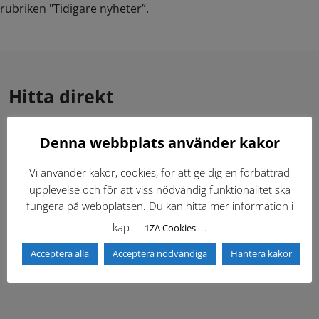
rubriken "Tidigare nyheter”.
Hitta direkt
Denna webbplats använder kakor
Gällande standardritningar (Dwg och pdf)
Vi använder kakor, cookies, för att ge dig en förbättrad
Dokumentbibliotek
Kontaktlista
upplevelse och för att viss nödvändig funktionalitet ska
fungera på webbplatsen. Du kan hitta mer information i
Tidigare versioner
Nyheter
kap
.
1ZA Cookies
Acceptera alla
Acceptera nödvändiga
Hantera kakor
Säkerhetsordningen