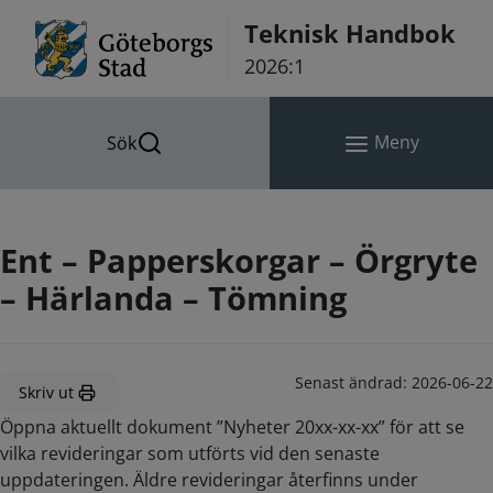
Hoppa till innehåll
Teknisk Handbok
2026:1
Meny
Sök
Ent – Papperskorgar – Örgryte
– Härlanda – Tömning
Senast ändrad:
2026-06-22
Skriv ut
Öppna aktuellt dokument ”Nyheter 20xx-xx-xx” för att se
vilka revideringar som utförts vid den senaste
uppdateringen. Äldre revideringar återfinns under