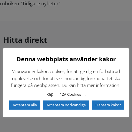
rubriken "Tidigare nyheter”.
Hitta direkt
Denna webbplats använder kakor
Gällande standardritningar (Dwg och pdf)
Vi använder kakor, cookies, för att ge dig en förbättrad
Dokumentbibliotek
Kontaktlista
upplevelse och för att viss nödvändig funktionalitet ska
fungera på webbplatsen. Du kan hitta mer information i
Tidigare versioner
Nyheter
kap
.
1ZA Cookies
Acceptera alla
Acceptera nödvändiga
Hantera kakor
Säkerhetsordningen