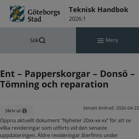
Hoppa till innehåll
Teknisk Handbok
2026:1
Meny
Sök
Ent – Papperskorgar – Donsö –
Tömning och reparation
Senast ändrad:
2026-04-22
Skriv ut
Öppna aktuellt dokument ”Nyheter 20xx-xx-xx” för att se
vilka revideringar som utförts vid den senaste
uppdateringen. Äldre revideringar återfinns under