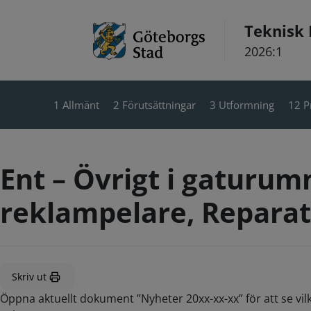
Hoppa till innehåll
Teknisk
2026:1
1 Allmänt
2 Förutsättningar
3 Utformning
12 P
Ent – Övrigt i gaturum
reklampelare, Reparat
Skriv ut
Öppna aktuellt dokument ”Nyheter 20xx-xx-xx” för att se vil