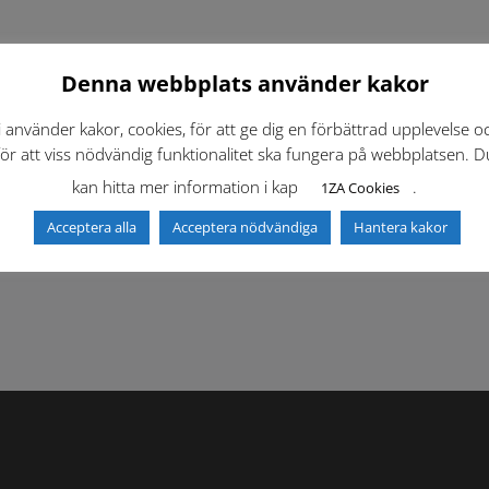
Denna webbplats använder kakor
i använder kakor, cookies, för att ge dig en förbättrad upplevelse o
för att viss nödvändig funktionalitet ska fungera på webbplatsen. D
kan hitta mer information i kap
.
1ZA Cookies
f)
Dokumentbibliotek
Kontaktlista
Acceptera alla
Acceptera nödvändiga
Hantera kakor