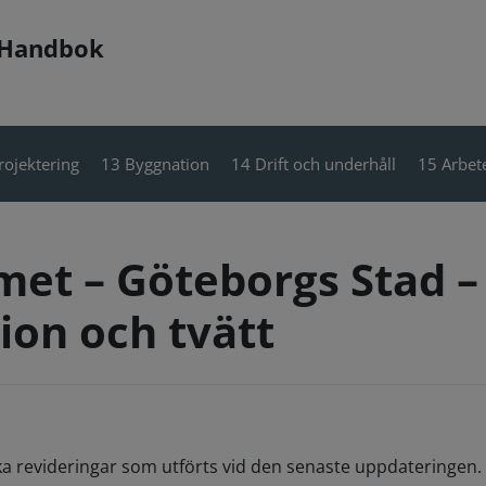
 Handbok
rojektering
13 Byggnation
14 Drift och underhåll
15 Arbete
met – Göteborgs Stad –
ion och tvätt
ka revideringar som utförts vid den senaste uppdateringen. 