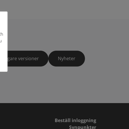
ch
u
Tidigare versioner
Nyheter
Beställ inloggning
Synpunkter