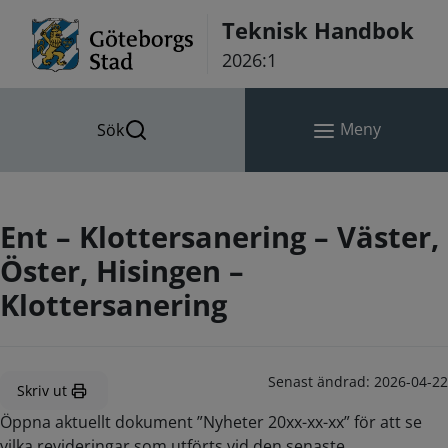
Hoppa till innehåll
Teknisk Handbok
2026:1
Meny
Sök
Ent – Klottersanering – Väster,
Öster, Hisingen –
Klottersanering
Senast ändrad:
2026-04-22
Skriv ut
Öppna aktuellt dokument ”Nyheter 20xx-xx-xx” för att se
vilka revideringar som utförts vid den senaste