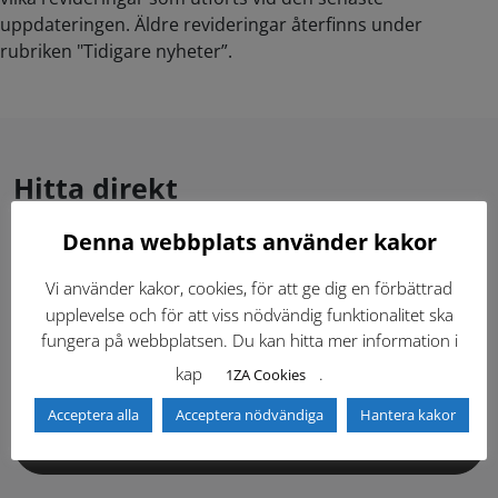
uppdateringen. Äldre revideringar återfinns under
rubriken "Tidigare nyheter”.
Hitta direkt
Denna webbplats använder kakor
Gällande standardritningar (Dwg och pdf)
Vi använder kakor, cookies, för att ge dig en förbättrad
upplevelse och för att viss nödvändig funktionalitet ska
Dokumentbibliotek
Kontaktlista
fungera på webbplatsen. Du kan hitta mer information i
kap
.
1ZA Cookies
Tidigare versioner
Nyheter
Acceptera alla
Acceptera nödvändiga
Hantera kakor
Säkerhetsordningen