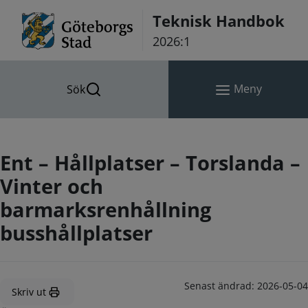
Hoppa till innehåll
Teknisk Handbok
2026:1
Meny
Sök
Ent – Hållplatser – Torslanda –
Vinter och
barmarksrenhållning
busshållplatser
Senast ändrad:
2026-05-04
Skriv ut