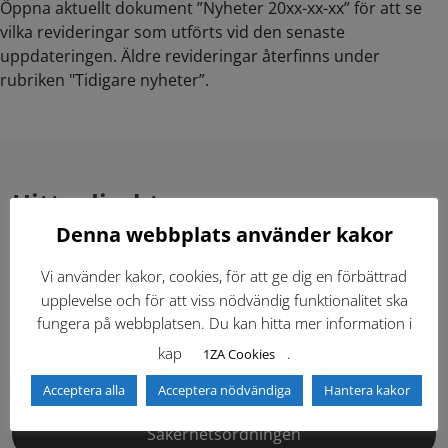
Öppna aktuellt dokument ”Nyheter 20xx-xx-xx” för att se
vilka revideringar som utförts vid den senaste
uppdateringen. Äldre revideringar återfinns under
rubriken "Tidigare nyheter”.
Hitta direkt
Denna webbplats använder kakor
Gällande standardritningar (Dwg och pdf)
Vi använder kakor, cookies, för att ge dig en förbättrad
upplevelse och för att viss nödvändig funktionalitet ska
Dokumentbibliotek
Kontaktlista
fungera på webbplatsen. Du kan hitta mer information i
kap
.
1ZA Cookies
Tidigare versioner
Nyheter
Acceptera alla
Acceptera nödvändiga
Hantera kakor
Säkerhetsordningen